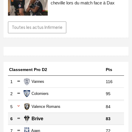
cheville lors du match face à Dax
Toutes les actus Infirmerie
Classement Pro D2
Pts
1
Vannes
116
2
Colomiers
95
5
Valence Romans
84
Brive
6
83
7
Agen
72