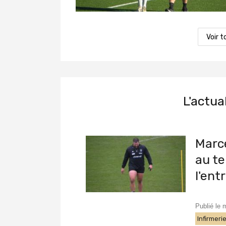
Voir t
L'actua
Marce
au te
l'en
Publié le
Infirmeri