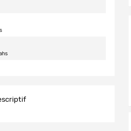
s
ahs
scriptif