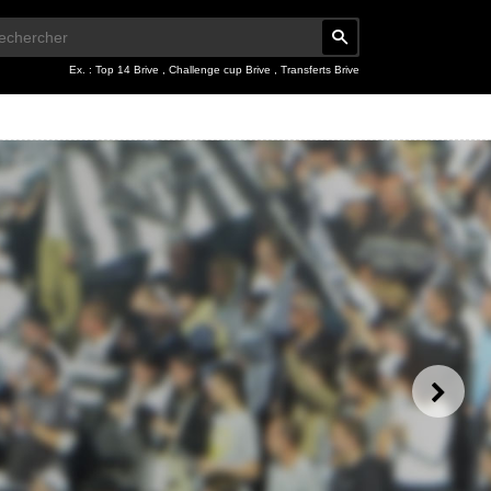
Ex. :
Top 14 Brive
,
Challenge cup Brive
,
Transferts Brive