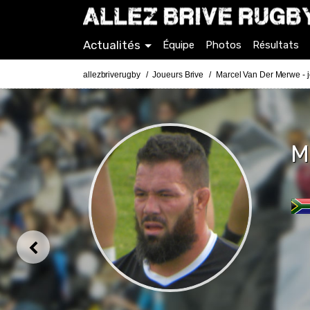
Actualités
Équipe
Photos
Résultats
allezbriverugby
Joueurs Brive
Marcel Van Der Merwe - j
M