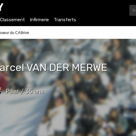
Classement
Infirmerie
Transferts
oueur du CA Brive
arcel
VAN DER MERWE
Pilier / 35 ans