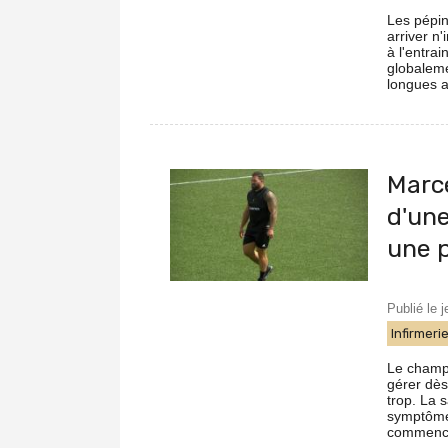
Les pépi
arriver n
à l'entra
globaleme
longues a
Marce
d'une
une 
Publié le 
Infirmeri
Le champi
gérer dès
trop. La 
symptômes
commence