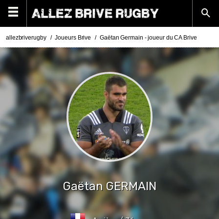
allezbriverugby
Joueurs Brive
Gaëtan Germain - joueur du CA Brive
Gaëtan
GERMAIN