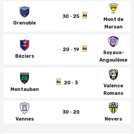
30
25
Bd
Mont de
Grenoble
Marsan
20
19
Bd
Soyaux-
Béziers
Angoulême
20
3
Bo
Valence
Montauban
Romans
30
20
Vannes
Nevers