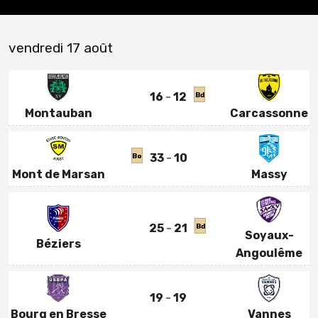
vendredi 17 août
16
12
Bd
Montauban
Carcassonne
33
10
Bo
Mont de Marsan
Massy
25
21
Bd
Soyaux-
Béziers
Angoulême
19
19
Bourg en Bresse
Vannes