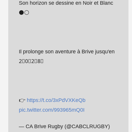
Son horizon se dessine en Noir et Blanc
⚫️⚪️
Il prolonge son aventure à Brive jusqu'en
2⃣0⃣2⃣8⃣
👉
https://t.co/3xPdVXKeQb
pic.twitter.com/993965mQ0I
— CA Brive Rugby (@CABCLRUGBY)