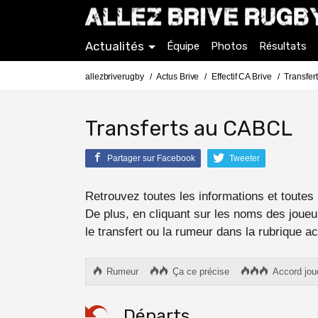
Actualités
Équipe
Photos
Résultats
allezbriverugby
Actus Brive
Effectif CA Brive
Transfe
Transferts au CABCL
Partager sur Facebook
Tweeter
Retrouvez toutes les informations et toutes 
De plus, en cliquant sur les noms des joueu
le transfert ou la rumeur dans la rubrique ac
Rumeur
Ça ce précise
Accord jou
Départs