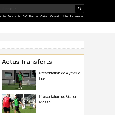
abien Sanconnie
,
Saïd Hirèche
,
Gaëtan Germain
,
Julien Le devedec
Actus Transferts
Présentation de Aymeric
Luc
Présentation de Gatien
Massé