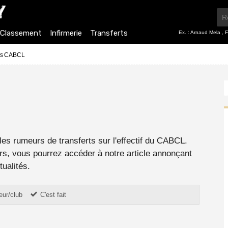
Classement
Infirmerie
Transferts
Ex. :
Arnaud Mela
,
F
rts CABCL
les rumeurs de transferts sur l'effectif du CABCL.
rs, vous pourrez accéder à notre article annonçant
tualités.
eur/club
C'est fait