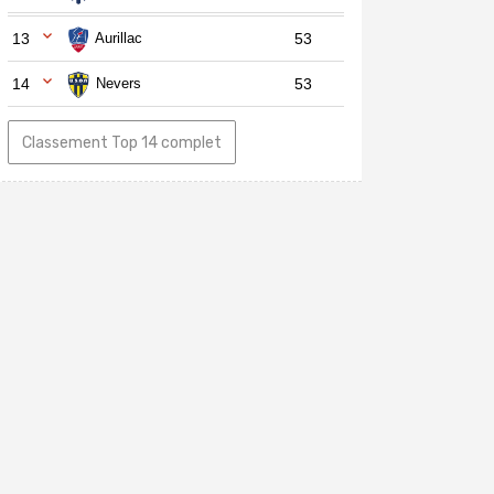
13
Aurillac
53
14
Nevers
53
Classement Top 14 complet