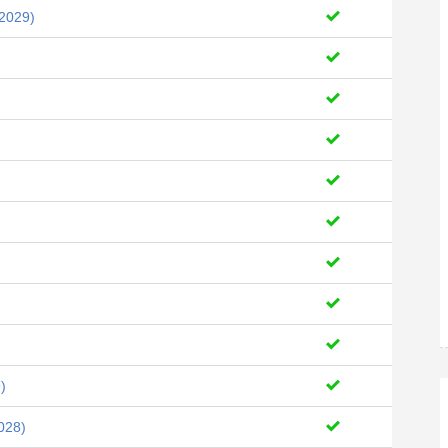
2029)
)
028)