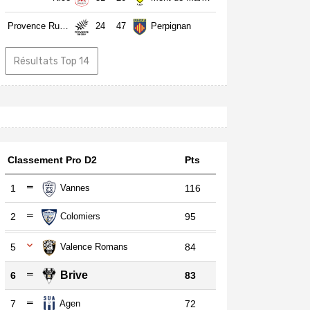
Provence Rugby
24
47
Perpignan
Résultats Top 14
Classement Pro D2
Pts
1
Vannes
116
2
Colomiers
95
5
Valence Romans
84
Brive
6
83
7
Agen
72