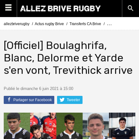
allezbriverugby
Actus rugby Brive
Transferts CA Brive
Actus Transferts Br
[Officiel] Boulaghrifa,
Blanc, Delorme et Yarde
s'en vont, Trevithick arrive
Publié le dimanche 6 juin 2021 à 15:00
Partager sur Facebook
Tweeter