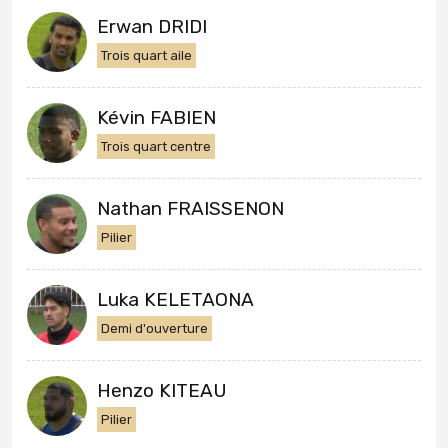
Erwan DRIDI
Trois quart aile
Kévin FABIEN
Trois quart centre
Nathan FRAISSENON
Pilier
Luka KELETAONA
Demi d'ouverture
Henzo KITEAU
Pilier