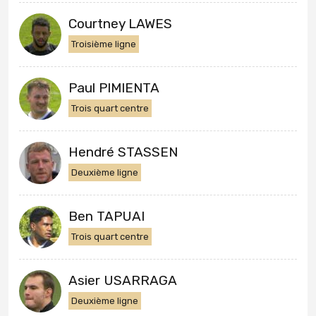
Courtney LAWES
Troisième ligne
Paul PIMIENTA
Trois quart centre
Hendré STASSEN
Deuxième ligne
Ben TAPUAI
Trois quart centre
Asier USARRAGA
Deuxième ligne