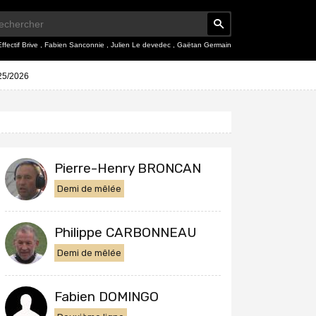
Effectif Brive
,
Fabien Sanconnie
,
Julien Le devedec
,
Gaëtan Germain
025/2026
Pierre-Henry BRONCAN
Demi de mêlée
Philippe CARBONNEAU
Demi de mêlée
Fabien DOMINGO