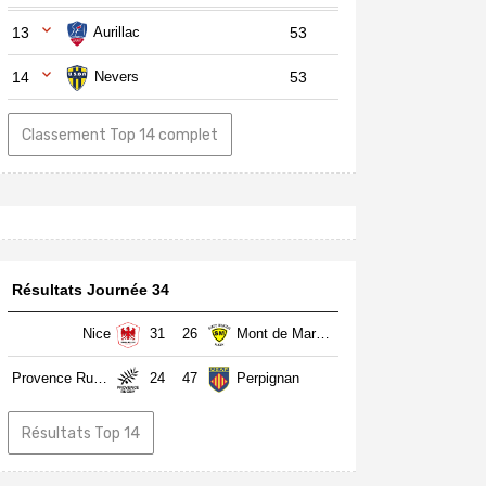
13
Aurillac
53
14
Nevers
53
Classement Top 14 complet
Résultats Journée 34
Nice
31
26
Mont de Marsan
Provence Rugby
24
47
Perpignan
Résultats Top 14