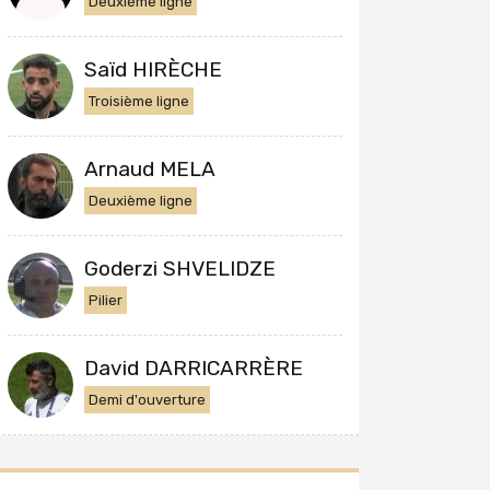
Deuxième ligne
Saïd HIRÈCHE
Troisième ligne
Arnaud MELA
Deuxième ligne
Goderzi SHVELIDZE
Pilier
David DARRICARRÈRE
Demi d'ouverture