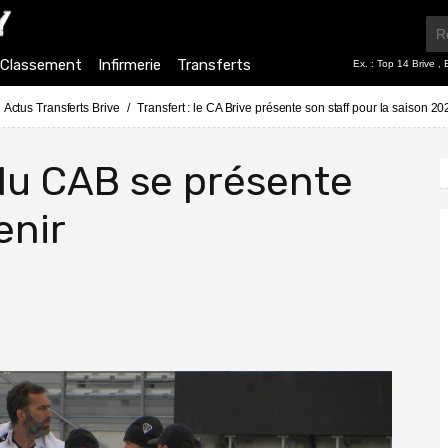
Classement
Infirmerie
Transferts
Ex. :
Top 14 Brive
,
Actus Transferts Brive
Transfert : le CA Brive présente son staff pour la saison 2
f du CAB se présente
enir