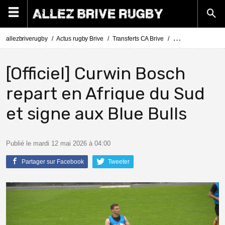
allezbriverugby
Actus rugby Brive
Transferts CA Brive
Actus Transferts Br
[Officiel] Curwin Bosch
repart en Afrique du Sud
et signe aux Blue Bulls
Publié le mardi 12 mai 2026 à 04:00
Partager sur Facebook
Tweeter