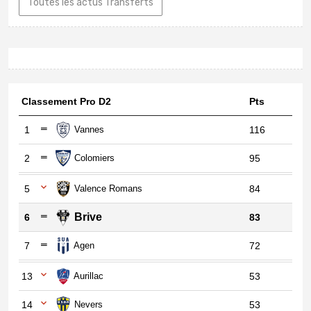
Toutes les actus Transferts
Classement Pro D2
Pts
1
Vannes
116
2
Colomiers
95
5
Valence Romans
84
Brive
6
83
7
Agen
72
13
Aurillac
53
14
Nevers
53