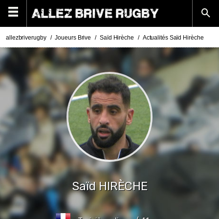
allezbriverugby
Joueurs Brive
Saïd Hirèche
Actualités Saïd Hirèche
Saïd
HIRÈCHE