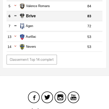
5
Valence Romans
84
Brive
6
83
7
Agen
72
13
Aurillac
53
14
Nevers
53
Classement Top 14 complet