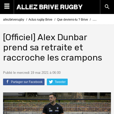
allezbriverugby
Actus rugby Brive
Que deviens-tu ? Brive
Alex Dunbar ra
[Officiel] Alex Dunbar
prend sa retraite et
raccroche les crampons
Publié le mercredi 19 mai 2021 à 06:00
Partager sur Facebook
Tweeter