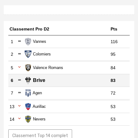
Classement Pro D2
Pts
1
Vannes
116
2
Colomiers
95
5
Valence Romans
84
Brive
6
83
7
Agen
72
13
Aurillac
53
14
Nevers
53
Classement Top 14 complet