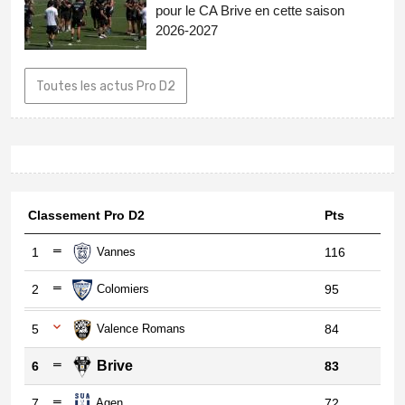
pour le CA Brive en cette saison
2026-2027
Toutes les actus Pro D2
Classement Pro D2
Pts
1
Vannes
116
2
Colomiers
95
5
Valence Romans
84
Brive
6
83
7
Agen
72