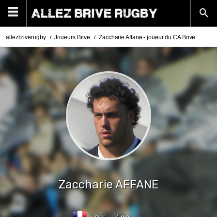
allezbriverugby
Joueurs Brive
Zaccharie Affane - joueur du CA Brive
Zaccharie
AFFANE