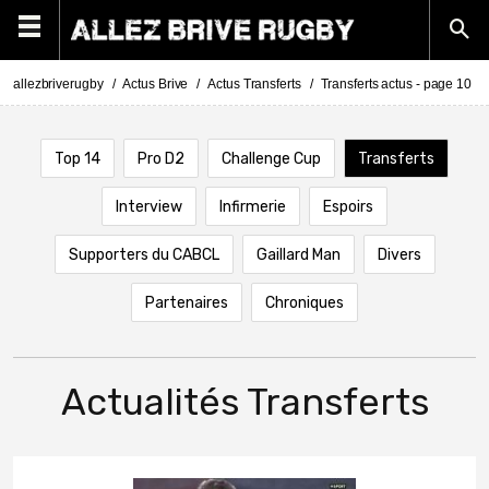
allezbriverugby
Actus Brive
Actus Transferts
Transferts actus - page 10
Top 14
Pro D2
Challenge Cup
Transferts
Interview
Infirmerie
Espoirs
Supporters du CABCL
Gaillard Man
Divers
Partenaires
Chroniques
Actualités Transferts