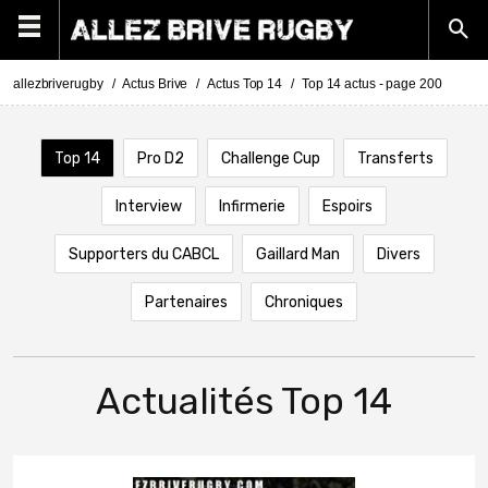
allezbriverugby
Actus Brive
Actus Top 14
Top 14 actus - page 200
Top 14
Pro D2
Challenge Cup
Transferts
Interview
Infirmerie
Espoirs
Supporters du CABCL
Gaillard Man
Divers
Partenaires
Chroniques
Actualités Top 14